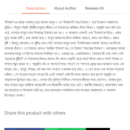
Description
About Author
Reviews (0)
‘বিশ্বাস’এর কাছে নতজানু হয়ে থাকেন মানুষ। সে ‘বিশ্বাস’ই তার ইবাদত। তার ইহকাল-পরকালের
মুক্তি। বিপুলা-বিরাট পৃথিবীর মনুষ্য-জীবনে সে ইবাদতের আঙ্গিকও ভিন্ন ভিন্ন। প্রকৃতি যখন রুষ্ট হয়ে
ওঠে, অসহায় মানুষ তখন ঈশ্বরের ইবাদতে রত হন। এ আখ্যান তেমনই এক ‘ইবাদত’কে ঘিরে। খরায়
পুড়ে যাচ্ছে মাটি। চাষ-আবাদ বন্ধ। মানুষ আকাশের দিকে তাকিয়ে আছেন, কখন মেঘ উঠবে। ঝরবে
বৃষ্টি। কিন্তু কোত্থাও সে বৃষ্টির দেখা নেই! অসহায় মানুষ তখন ‘ইসতিসকার নামাজ’ নামের এক বিশেষ
নামাজে দাঁড়ান। সে ইবাদত কোনও ‘ব্যক্তি ইবাদত’ নয়, সে ইবাদত ‘সমগ্রের ইবাদত’। খরাগ্রস্থ সমস্ত
জনপদের মানুষ সে বিশেষ নামাজে উপস্থিত হন। একবার নয়, একাধিকবার। তারপরে কি দেখা মেলে সেই
‘রহমতের বৃষ্টির’? সে ইবাদতের ভিতর কোথাও কি কোনও ত্রুটি থেকে যায়? কিংবা কোনও পাপ? ঈশ্বর যে
পাপকে পছন্দ করেন না। প্রকৃতিও কি সে পাপের ইশারা শোনে? সে ‘পাপ’কে কেন্দ্র করে আখ্যান অন্য এক
মাত্রা নেয়। মানুষ, ঈশ্বর, ধর্ম আর পাপ সেখানে একাকার হয়ে যায়। এ যেন অন্য এক শাশ্বত সত্যকে
খোঁজা। সে সত্যের সন্ধান পাওয়া কি এতই সহজ? কেউ কি তাকে আড়াল করে রাখে? প্রকৃতি সে
আড়ালকে উন্মোচন করে দেয়। লেখক তাঁর সুনিপুণ শৈলিতে সেসবকে জীবন্ত করে তোলেন। ভাষার বুনন
আর গদ্যের নতুন আঙ্গিকে আখ্যানটি এক চিরকালীন ভাষ্য হয়ে ওঠে। স্থানীয় উচ্চারণে, বাক্যগঠনে আর
শব্দ ব্যবহারে যে উপভাষা তৈরি হয়, তার অবলম্বনে সার্থকতার সঙ্গে অনবদ্য পারঙ্গমতায় এ আখ্যান
লিখেছেন লেখক।
Share this product with others